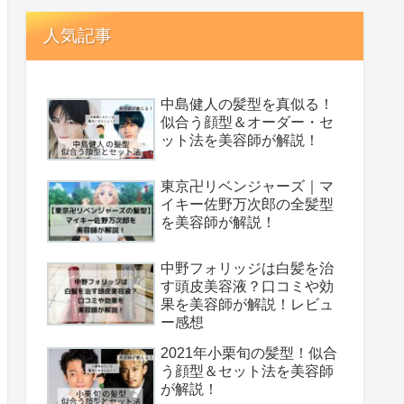
人気記事
中島健人の髪型を真似る！
似合う顔型＆オーダー・セ
ット法を美容師が解説！
東京卍リベンジャーズ｜マ
イキー佐野万次郎の全髪型
を美容師が解説！
中野フォリッジは白髪を治
す頭皮美容液？口コミや効
果を美容師が解説！レビュ
ー感想
2021年小栗旬の髪型！似合
う顔型＆セット法を美容師
が解説！