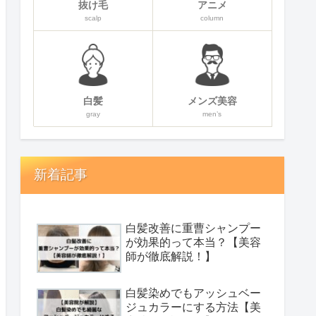
抜け毛
アニメ
scalp
column
白髪
メンズ美容
gray
men’s
新着記事
白髪改善に重曹シャンプー
が効果的って本当？【美容
師が徹底解説！】
白髪染めでもアッシュベー
ジュカラーにする方法【美