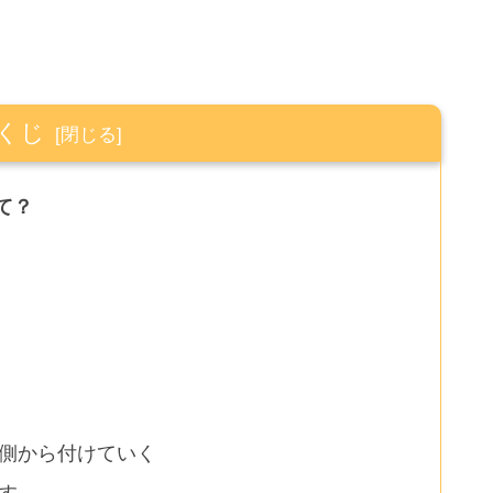
くじ
て？
ろ側から付けていく
す