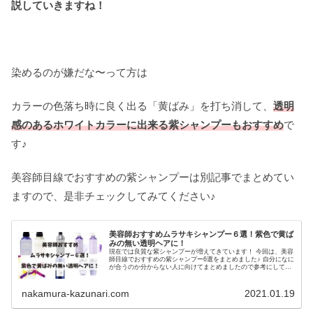
説していきますね！
染めるのが嫌だな〜って方は
カラーの色落ち時に良く出る「黄ばみ」を打ち消して、
透明
感のあるホワイトカラーに出来る紫シャンプーもおすすめ
で
す♪
美容師目線でおすすめの紫シャンプーは別記事でまとめてい
ますので、是非チェックしてみてください♪
美容師おすすめムラサキシャンプー６選！紫色で黄ば
みの無い透明ヘアに！
現在では良質な紫シャンプーが増えてきています！ 今回は、美容
師目線でおすすめの紫シャンプー6選をまとめました♪ 自分になに
が合うのか分からない人に向けてまとめましたので参考にしてく
ださい♪
nakamura-kazunari.com
2021.01.19