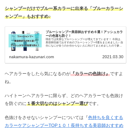
シャンプーだけでブルー系カラーに出来る「ブルーカラーシ
ャンプー」もおすすめ♪
ブルーシャンプー美容師おすすめ６選！アッシュカラ
ーの色落ち防ぐ！
現在では良質なブルーシャンプーが増えてきています！ 今回は、
美容師目線でおすすめのブルーシャンプー6選をまとめました♪ 自
分になにが合うのか分からない人に向けてまとめましたので参考
にしてください♪
nakamura-kazunari.com
2021.03.30
ヘアカラーをしたら気になるのが
『カラーの色抜け』
ですよ
ね。
ハイトーンヘアカラーに限らず、どのヘアカラーでも色抜け
を防ぐのに
１番大切なのはシャンプー選び
です。
色抜けをさせないシャンプーについては『
色持ちを良くする
カラーケアシャンプーTOP１０！長持ちする美容師おすすめ