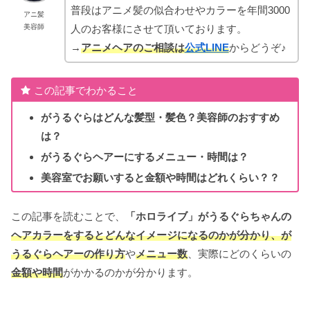
普段はアニメ髪の似合わせやカラーを年間3000
アニ髪
人のお客様にさせて頂いております。
美容師
→
アニメヘアのご相談は
公式LINE
からどうぞ♪
この記事でわかること
がうるぐら
はどんな髪型・髪色？美容師のおすすめ
は？
がうるぐら
ヘアーにするメニュー・時間は？
美容室でお願いすると金額や時間はどれくらい？？
この記事を読むことで、
「ホロライブ
」
がうるぐらちゃんの
ヘアカラーをするとどんなイメージになるのかが分かり、
が
うるぐら
ヘアーの作り方
や
メニュー数
、実際にどのくらいの
金額や時間
がかかるのかが分かります。