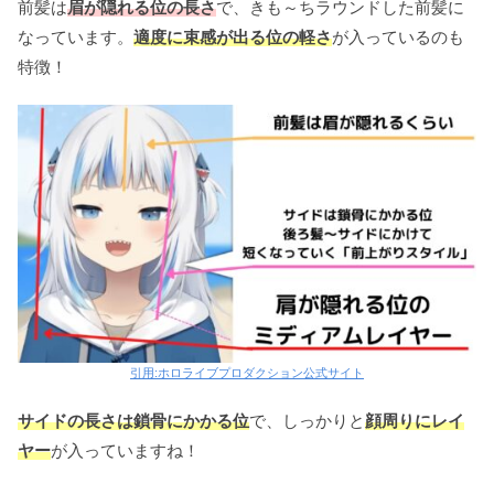
前髪は
眉が隠れる位の長さ
で、きも～ちラウンドした前髪に
なっています。
適度に束感が出る位の軽さ
が入っているのも
特徴！
引用:ホロライブプロダクション公式サイト
サイドの長さは鎖骨にかかる位
で、しっかりと
顔周りにレイ
ヤー
が入っていますね！