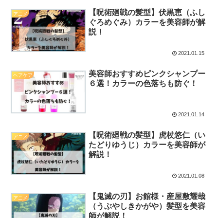
【呪術廻戦の髪型】伏黒恵（ふし
アニメ
ぐろめぐみ）カラーを美容師が解
説！
2021.01.15
美容師おすすめピンクシャンプー
ヘアケア
６選！カラーの色落ちも防ぐ！
2021.01.14
【呪術廻戦の髪型】虎杖悠仁（い
アニメ
たどりゆうじ）カラーを美容師が
解説！
2021.01.08
【鬼滅の刃】お館様・産屋敷耀哉
アニメ
（うぶやしきかがや）髪型を美容
師が解説！