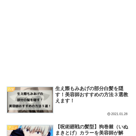
生え際もみあげの部分白髪を隠
白髪
す！美容師おすすめの方法３選教
えます！
2021.01.28
【呪術廻戦の髪型】狗巻棘（いぬ
アニメ
まきとげ）カラーを美容師が解