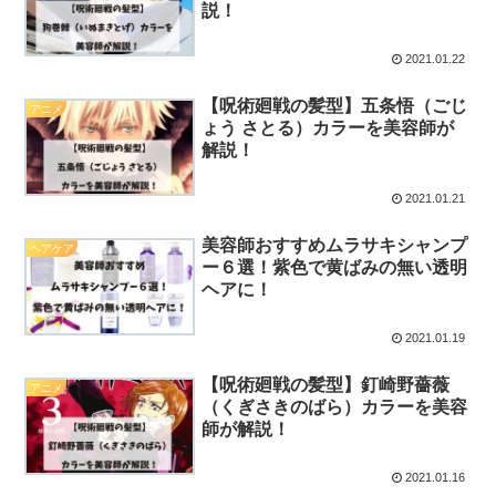
説！
2021.01.22
【呪術廻戦の髪型】五条悟（ごじ
アニメ
ょう さとる）カラーを美容師が
解説！
2021.01.21
美容師おすすめムラサキシャンプ
ヘアケア
ー６選！紫色で黄ばみの無い透明
ヘアに！
2021.01.19
【呪術廻戦の髪型】釘崎野薔薇
アニメ
（くぎさきのばら）カラーを美容
師が解説！
2021.01.16