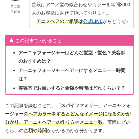
普段はアニメ髪の似合わせやカラーを年間3000
アニ髪
人のお客様にさせて頂いております。
美容師
→
アニメヘアのご相談は
公式LINE
からどうぞ♪
この記事でわかること
アーニャフォージャー
はどんな髪型・髪色？美容師
のおすすめは？
アーニャフォージャー
ヘアーにするメニュー・時間
は？
美容室でお願いすると金額や時間はどれくらい？？
この記事を読むことで、
「スパイファミリー
」
アーニャフォ
ージャーの
ヘアカラーをするとどんなイメージになるのかが
分かり、
アーニャ
ヘアーの作り方
や
メニュー数
、実際にどの
くらいの
金額や時間
がかかるのかが分かります。