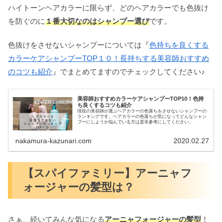
ハイトーンヘアカラーに限らず、どのヘアカラーでも色抜け
を防ぐのに
１番大切なのはシャンプー選び
です。
色抜けをさせないシャンプーについては『
色持ちを良くする
カラーケアシャンプーTOP１０！長持ちする美容師おすすめ
のコツも紹介
』でまとめてますのでチェックしてください♪
美容師おすすめカラーケアシャンプーTOP10！色持
ち良くするコツも紹介
現役の美容師が選ぶヘアカラーの色落ちをさせないシャンプーの
ランキングです。ヘアカラーの色落ちが気になってどんなシャン
プーにしようか悩んでいる方は是非参考にしてください。
nakamura-kazunari.com
2020.02.27
【スパイファミリー】アーニャフ
ォージャーの髪型は？
さぁ、続いてみんな気になる
アーニャフォージャーの髪型
！