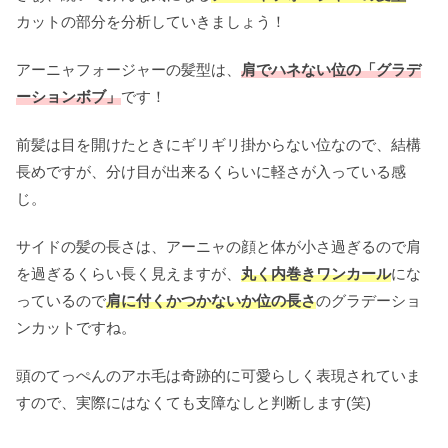
カットの部分を分析していきましょう！
アーニャフォージャーの髪型は、
肩でハネない位の「グラデ
ーションボブ」
です！
前髪は目を開けたときにギリギリ掛からない位なので、結構
長めですが、分け目が出来るくらいに軽さが入っている感
じ。
サイドの髪の長さは、アーニャの顔と体が小さ過ぎるので肩
を過ぎるくらい長く見えますが、
丸く内巻きワンカール
にな
っているので
肩に付くかつかないか位の長さ
のグラデーショ
ンカットですね。
頭のてっぺんのアホ毛は奇跡的に可愛らしく表現されていま
すので、実際にはなくても支障なしと判断します(笑)