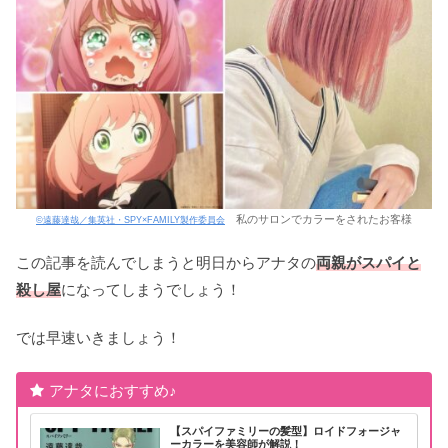
私のサロンでカラーをされたお客様
©遠藤達哉／集英社・SPY×FAMILY製作委員会
この記事を読んでしまうと明日からアナタの
両親が
スパイと
殺し屋
になってしまうでしょう！
では早速いきましょう！
アナタにおすすめ♪
【スパイファミリーの髪型】ロイドフォージャ
ーカラーを美容師が解説！