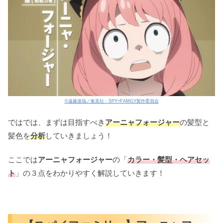
©遠藤達哉／集英社・SPY×FAMILY製作委員会
ではでは、まずは目指すべき
アーニャフォージャー
の髪型と
髪色を
分析
していきましょう！
ここでは
アーニャフォージャー
の「
カラー・髪型・ヘアセッ
ト
」の３点をわかりやすく解説していきます！