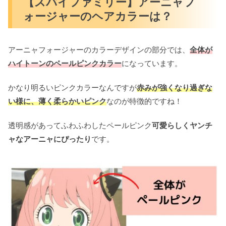
【スパイファミリー】アーニャフ
ォージャーのヘアカラーは？
アーニャフォージャーのカラーデザインの部分では、
全体が
ハイトーンのペールピンク
カラー
になっています。
かなり明るいピンクカラーなんですが
赤みが強くなり過ぎな
い様に、薄く柔らかいピンク
なのが特徴的ですね！
透明感があってふわふわしたペールピンク
可愛らしくヤンチ
ャなアーニャにぴったり
です。