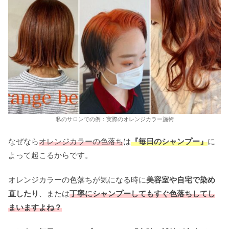
私のサロンでの例：実際のオレンジカラー施術
なぜなら
オレンジカラーの色落ち
は
『毎日のシャンプー』
に
よって起こるからです。
オレンジカラーの色落ちが気になる時に
美容室や自宅で染め
直したり
、または
丁寧にシャンプーしてもすぐ色落ちしてし
まいますよね？