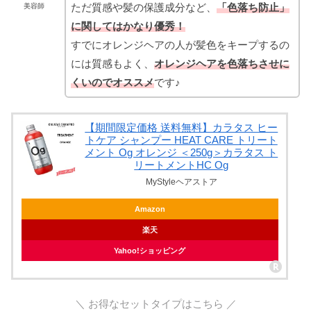
ただ質感や髪の保護成分など、
「色落ち防止」
美容師
に関してはかなり優秀！
すでにオレンジヘアの人が髪色をキープするの
には質感もよく、
オレンジヘアを色落ちさせに
くいのでオススメ
です♪
【期間限定価格 送料無料】カラタス ヒー
トケア シャンプー HEAT CARE トリート
メント Og オレンジ ＜250g＞カラタス ト
リートメントHC Og
MyStyleヘアストア
Amazon
楽天
Yahoo!ショッピング
＼ お得なセットタイプはこちら ／