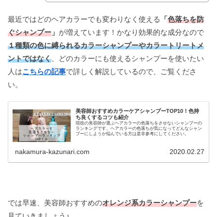
最近ではどのヘアカラーでも変わりなく使える
「
色落ちを防
ぐシャンプー
」
が増えています！かなり効果的な成分なので
１
種類の色に縛られるカラーシャンプーやカラートリートメ
ントではなく
、どのカラーにも使えるシャンプーを使いたい
人は
こちらの記事
で詳しく解説しているので、ご覧くださ
い。
美容師おすすめカラーケアシャンプーTOP10！色持
ち良くするコツも紹介
現役の美容師が選ぶヘアカラーの色落ちをさせないシャンプーの
ランキングです。ヘアカラーの色落ちが気になってどんなシャン
プーにしようか悩んでいる方は是非参考にしてください。
nakamura-kazunari.com
2020.02.27
では早速、美容師おすすめの
オレンジ系カラーシャンプー
を
見ていきましょう♪