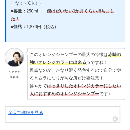
しなくてOK！）
■容量：
250ml
僕はだいたい1か月くらい持ちまし
た！
■価格：
1,870円（税込）
このオレンジシャンプーの最大の特徴は
赤味の
強いオレンジカラーに出来る
点ですね！
難点なのが、かなり濃く発色するので自分でや
ヘアケア
るとムラになりがちな所だけ要注意！
美容師
鮮やかで
はっきりしたオレンジカラーにしたい
人におすすめのオレンジシャンプー
です♪
楽天で詳細を見る